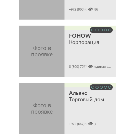

+972 (903) 6337386
FOHOW
Корпорация

8 (800) 7077821 (единая справочная)
Альянс
Торговый дом

+972 (647) 92 (tel)