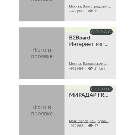
Москва, Волгоградский пр., 45А

+972 (905) 5285511
B2Bpard
Интернет-магазин
Москва, Варшавское шоссе, 28A

+972 (499) 3468121 (tel)
МИРАДАР FROCHI
Красноярск, ул. Дорожная, 16, пом. 1

+972 (983) 2042447