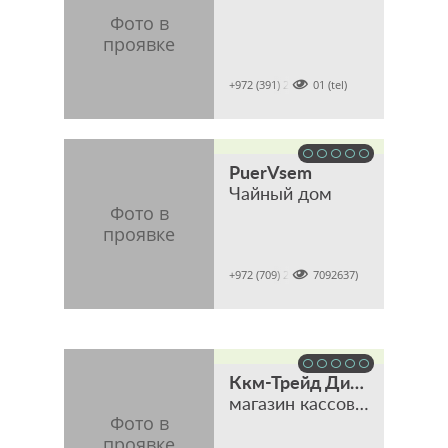

+972 (391) 2902001 (tel)
PuerVsem
Чайный дом

+972 (709) 2637 (7092637)
Ккм-Трейд Дистрибьюшен
магазин кассового, торгового и банковского оборудования