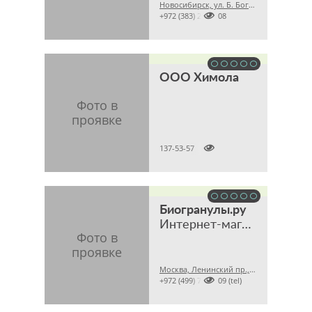
Новосибирск, ул. Б. Богаткова, 210/1, этаж 6, офис 608 (Торговый центр «Golden Field»)

+972 (383) 2079008
ООО Химола

137-53-57
Биогранулы.ру
Интернет-магазин биопрепаратов для септиков и дачных туалетов
Москва, Ленинский пр., 47

+972 (499) 7556309 (tel)