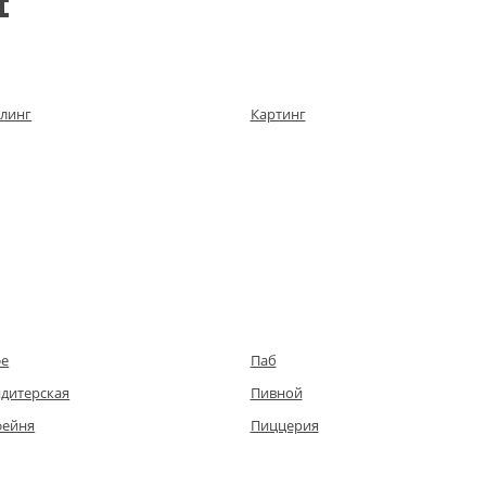
я
линг
Картинг
фе
Паб
дитерская
Пивной
фейня
Пиццерия