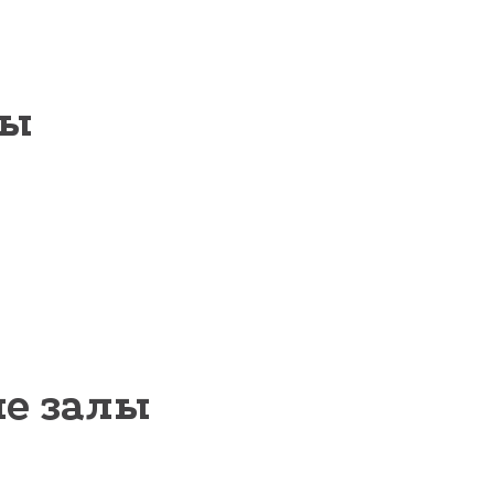
ны
е залы