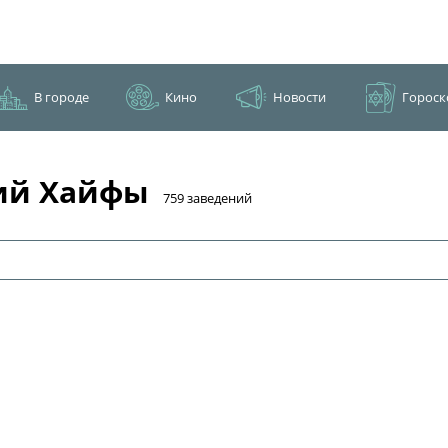
В городе
Кино
Новости
Гороск
ний Хайфы
​759 заведений