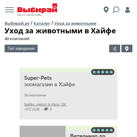
Места и события Хайфы
/
/
Выбирай.ру
Каталог
Уход за животными
Уход за животными в Хайфе
40 компаний
Тип заведения
Super-Pets
зоомагазин в Хайфе
Зоомагазины
Хайфа, сдерот А-Наси,124

+972 (528) 666998
Ветеринар др. Карховски Олег