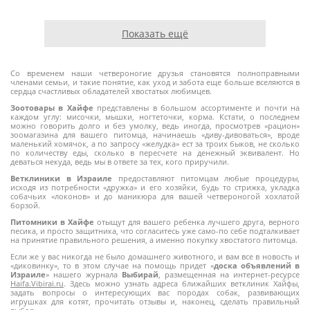
Показать ещё
Со временем наши четвероногие друзья становятся полноправными
членами семьи, и такие понятие, как уход и забота еще больше вселяются в
сердца счастливых обладателей хвостатых любимцев.
Зоотовары в Хайфе
представлены в большом ассортименте и почти на
каждом углу: мисочки, мышки, ногтеточки, корма. Кстати, о последнем
можно говорить долго и без умолку, ведь иногда, просмотрев «рацион»
зоомагазина для вашего питомца, начинаешь «диву-дивоваться», вроде
маленький хомячок, а по запросу «желудка» ест за троих быков, не сколько
по количеству еды, сколько в пересчете на денежный эквивалент. Но
деваться некуда, ведь мы в ответе за тех, кого приручили.
Ветклиники в Израиле
предоставляют питомцам любые процедуры,
исходя из потребности «дружка» и его хозяйки, будь то стрижка, укладка
собачьих «локонов» и до маникюра для вашей четвероногой хохлатой
борзой.
Питомники в Хайфе
отыщут для вашего ребенка лучшего друга, верного
песика, и просто защитника, что согласитесь уже само-по себе подталкивает
на принятие правильного решения, а именно покупку хвостатого питомца.
Если же у вас никогда не было домашнего животного, и вам все в новость и
«диковинку», то в этом случае на помощь придет «
доска объявлений в
Израиле
» нашего журнала
Выбирай
, размещенная на интернет-ресурсе
Haifa.Vibirai.ru
. Здесь можно узнать адреса ближайших ветклиник Хайфы,
задать вопросы о интересующих вас породах собак, развивающих
игрушках для котят, прочитать отзывы и, наконец, сделать правильный