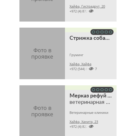
Хайфа, Гистрадрут, 20

+972 (4) 8721153
Стрижка собак и кошек
Груминг
Хайфа, Хайфа

+972 (544) 864437
Мерказ рефуй ветеринари Хайфа (מרכז רפואי וטרינרי חיפה)
ветеринарная клиника
Ветеринарные клиники
Хайфа, Ханита, 23

+972 (4) 8229561