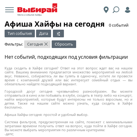
Места и события Хайфы
Афиша Хайфы на сегодня
​0 событий
Тип события
Дата
Фильтры:
Сегодня
Сбросить
×
Нет событий, подходящих под условия фильтрации
Куда сходить в Хайфе сегодня? Ответ на этот вопрос ждет вас на нашем
сайте. Вашему вниманию предлагается множество мероприятий на любой
вкус. Неважно, собираетесь ли вы гулять в одиночку, хотите ли провести
время с компанией друзей или вас интересует семейный отдых — вы
обязательно найдете подходящий вариант.
Городской досуг сегодня чрезвычайно разнообразен. Вы можете
отправиться в кино или побывать в клубе, сходить в театр либо на концерт,
найти мероприятий, которые будут интересны не только взрослым, но и
детям. Также на нашем сайте можно узнать, куда сходить в Хайфе
бесплатно.
Афиша Хайфы сегодня: простой и удобный выбор.
Система фильтров, предусмотренная на сайте, поможет с минимальными
затратами времени получить ответ на вопрос, куда пойти в Хайфе сегодня.
Вы можете выбрать мероприятия по различным критериям:
-дате;